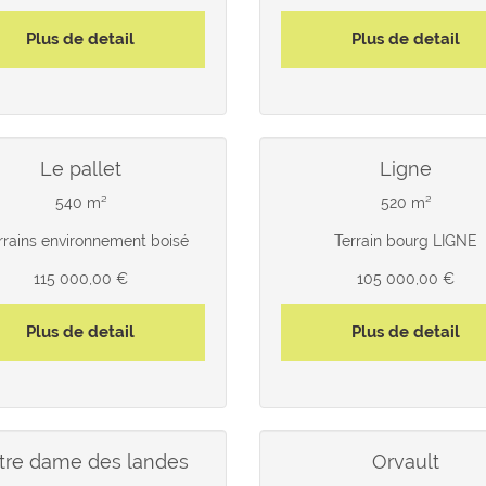
Plus de detail
Plus de detail
le pallet
ligne
540 m²
520 m²
errains environnement boisé
Terrain bourg LIGNE
115 000,00 €
105 000,00 €
Plus de detail
Plus de detail
otre dame des landes
orvault