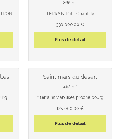
866 m²
AUTRON
TERRAIN Petit Chantilly
330 000,00 €
Plus de detail
lles
saint mars du desert
462 m²
ourg
2 terrains viabilisés proche bourg
125 000,00 €
Plus de detail