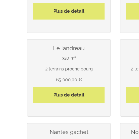
Plus de detail
le landreau
320 m²
2 terrains proche bourg
2 t
65 000,00 €
Plus de detail
nantes gachet
n