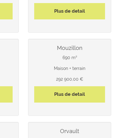
Plus de detail
mouzillon
690 m²
Maison + terrain
292 900,00 €
Plus de detail
orvault