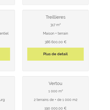
treillieres
317 m²
entiel
Maison + terrain
386 600,00 €
Plus de detail
vertou
1 000 m²
urg
2 terrains de + de 1 000 m2
190 000,00 €