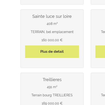
sainte luce sur loire
408 m²
TERRAIN, bel emplacement
Te
160 000,00 €
Plus de detail
treillieres
491 m²
Terrain bourg TREILLIERES
Te
169 000,00 €