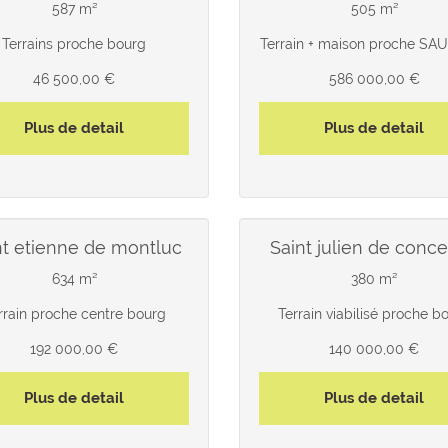
587 m²
505 m²
Terrains proche bourg
Terrain + maison proche S
46 500,00 €
586 000,00 €
Plus de detail
Plus de detail
int etienne de montluc
saint julien de conce
634 m²
380 m²
rrain proche centre bourg
Terrain viabilisé proche b
192 000,00 €
140 000,00 €
Plus de detail
Plus de detail