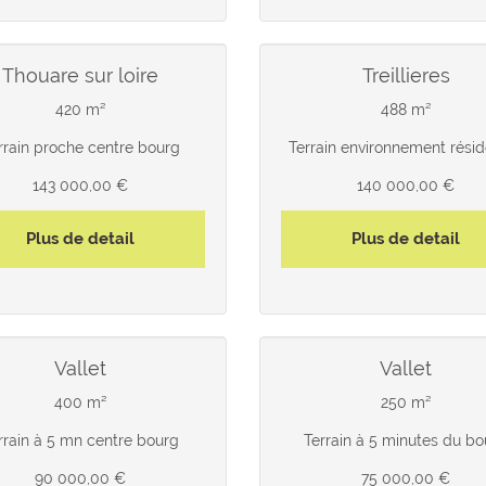
thouare sur loire
treillieres
420 m²
488 m²
rrain proche centre bourg
Terrain environnement résid
143 000,00 €
140 000,00 €
Plus de detail
Plus de detail
vallet
vallet
400 m²
250 m²
rrain à 5 mn centre bourg
Terrain à 5 minutes du bo
90 000,00 €
75 000,00 €